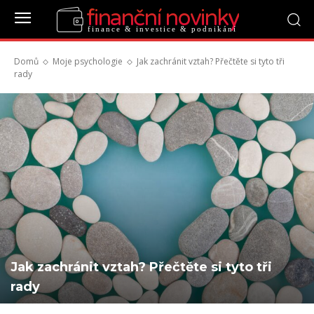
finanční novinky
finance & investice & podnikání
Domů
Moje psychologie
Jak zachránit vztah? Přečtěte si tyto tři
rady
Jak zachránit vztah? Přečtěte si tyto tři
rady