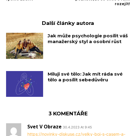
rozejít!
Další články autora
Jak může psychologie posílit váš
manažerský styl a osobní růst
Miluji své tělo: Jak mít ráda své
tělo a posílit sebedůvěru
3 KOMENTÁŘE
Svet V Obraze
30.4.2023 At 9:45
https://novinky-diskuse.cz/velky-boj-s-casem-a-