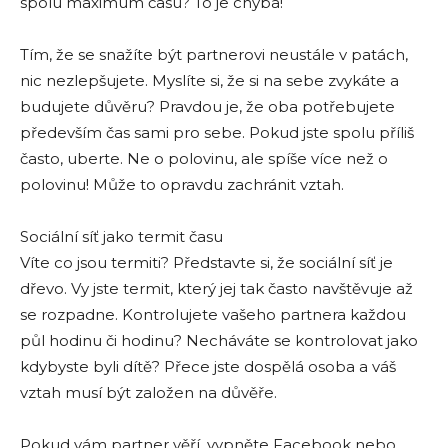
spolu maximum času? To je chyba!
Tím, že se snažíte být partnerovi neustále v patách,
nic nezlepšujete. Myslíte si, že si na sebe zvykáte a
budujete důvěru? Pravdou je, že oba potřebujete
především čas sami pro sebe. Pokud jste spolu příliš
často, uberte. Ne o polovinu, ale spíše více než o
polovinu! Může to opravdu zachránit vztah.
Sociální síť jako termit času
Víte co jsou termiti? Představte si, že sociální síť je
dřevo. Vy jste termit, který jej tak často navštěvuje až
se rozpadne. Kontrolujete vašeho partnera každou
půl hodinu či hodinu? Necháváte se kontrolovat jako
kdybyste byli dítě? Přece jste dospělá osoba a váš
vztah musí být založen na důvěře.
Pokud vám partner věří, vypněte Facebook nebo