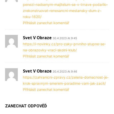
penezi-nadsenym-majitelum-se-v-trnave-podarilo-
zrekonstruovat-renesancni-mestansky-dum-z-
roku-1620/
Přihlásit zanechat komentář
Svet V Obraze
30.4.2023 At 9:45
https://i-novinky.cz/pro-zaky-prvniho-stupne-se-
na-obrazovky-vraci-skolni-klub/
Přihlásit zanechat komentář
Svet V Obraze
30.4.2023 At 9:46
https://zahranicni-zpravy.cz/zelena-domacnost-je-
krok-spravnym-smerem-poradime-vam-jak-zacit/
Přihlásit zanechat komentář
ZANECHAT ODPOVĚĎ