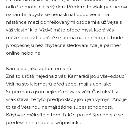
odložte mobil na celý den. Předem to však partnerovi
oznamte, abyste se nenašli náhodou večer na
nástěnce mezi pohřešovanými osobami a užívejte si
váš vlastní klid. Vždyť máte přece mysl, která vás
může pobavit a určitě se doma najde něco, co bude
prospěšnější než zbytečné sledování zda je partner
online nebo ne.
Kamarádi jako autoři románů
Zná to určitě nejedna z vás. Kamarádi jsou vševědoucí.
Vidí na sto kilometrů před sebe, mají sluch jako
Superman a jsou nejlepšími vypravěči. Častokrát se
však stává, že tyto předpoklady jsou jen výmysl. Ano je
to tak! Většinou nemají žádné super schopnosti.
Kdyby je měli víte o tom. Takže pozor! Spoléhejte se
především na sebe a svůj instinkt.