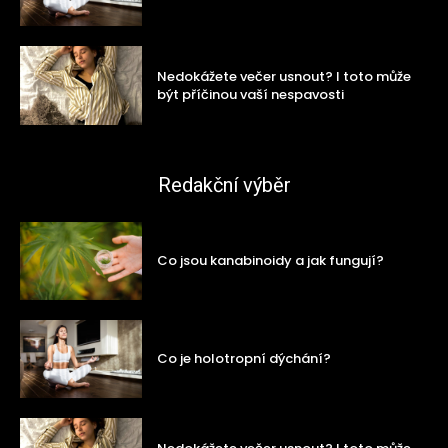
Nedokážete večer usnout? I toto může
být příčinou vaší nespavosti
Redakční výběr
Co jsou kanabinoidy a jak fungují?
Co je holotropní dýchání?