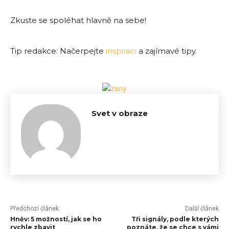
Zkuste se spoléhat hlavně na sebe!
Tip redakce: Načerpejte
inspiraci
a zajímavé tipy.
Svet v obraze
Předchozí článek
Další článek
Hněv: 5 možností, jak se ho
Tři signály, podle kterých
rychle zbavit
poznáte, že se chce s vámi