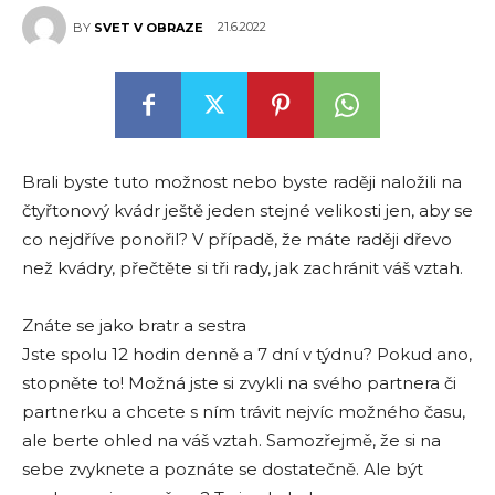
21.6.2022
BY
SVET V OBRAZE
Brali byste tuto možnost nebo byste raději naložili na
čtyřtonový kvádr ještě jeden stejné velikosti jen, aby se
co nejdříve ponořil? V případě, že máte raději dřevo
než kvádry, přečtěte si tři rady, jak zachránit váš vztah.
Znáte se jako bratr a sestra
Jste spolu 12 hodin denně a 7 dní v týdnu? Pokud ano,
stopněte to! Možná jste si zvykli na svého partnera či
partnerku a chcete s ním trávit nejvíc možného času,
ale berte ohled na váš vztah. Samozřejmě, že si na
sebe zvyknete a poznáte se dostatečně. Ale být