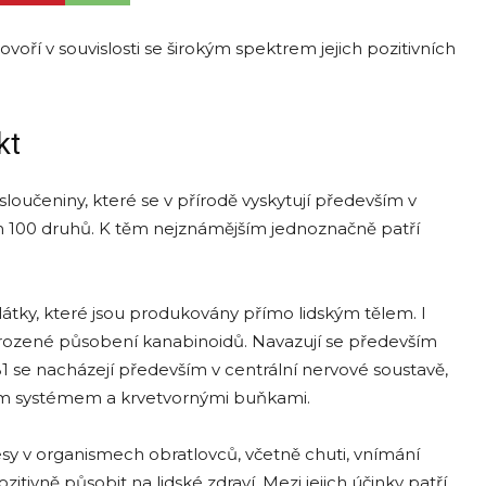
hovoří v souvislosti se širokým spektrem jejich pozitivních
kt
loučeniny, které se v přírodě vyskytují především v
em 100 druhů. K těm nejznámějším jednoznačně patří
átky, které jsou produkovány přímo lidským tělem. I
irozené působení kanabinoidů. Navazují se především
1 se nacházejí především v centrální nervové soustavě,
itním systémem a krvetvornými buňkami.
cesy v organismech obratlovců, včetně chuti, vnímání
itivně působit na lidské zdraví. Mezi jejich účinky patří