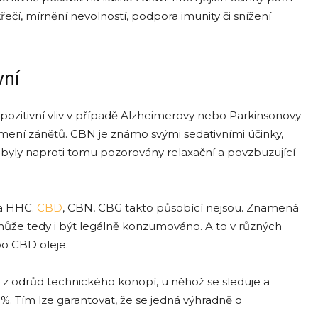
ečí, mírnění nevolností, podpora imunity či snížení
vní
ozitivní vliv v případě Alzheimerovy nebo Parkinsonovy
mení zánětů. CBN je známo svými sedativními účinky,
yly naproti tomu pozorovány relaxační a povzbuzující
 a HHC.
CBD
, CBN, CBG takto působící nejsou. Znamená
může tedy i být legálně konzumováno. A to v různých
o CBD oleje.
ně z odrůd technického konopí, u něhož se sleduje a
 %. Tím lze garantovat, že se jedná výhradně o