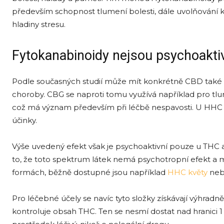
především schopnost tlumení bolesti, dále uvolňování kř
hladiny stresu.
Fytokanabinoidy nejsou psychoakti
Podle současných studií může mít konkrétně CBD také p
choroby. CBG se naproti tomu využívá například pro tlu
což má význam především při léčbě nespavosti. U HHC b
účinky.
Výše uvedený efekt však je psychoaktivní pouze u THC
to, že toto spektrum látek nemá psychotropní efekt a 
formách, běžně dostupné jsou například
HHC květy
neb
Pro léčebné účely se navíc tyto složky získávají výhrad
kontroluje obsah THC. Ten se nesmí dostat nad hranici 1