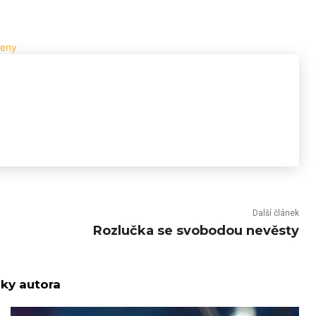
Další článek
Rozlučka se svobodou nevěsty
nky autora