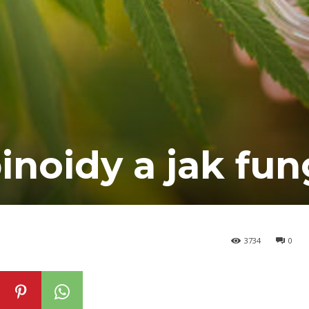
inoidy a jak fun
3734
0