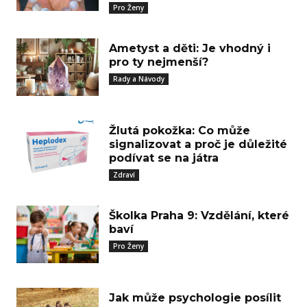
Pro Ženy
Ametyst a děti: Je vhodný i
pro ty nejmenší?
Rady a Návody
Žlutá pokožka: Co může
signalizovat a proč je důležité
podívat se na játra
Zdraví
Školka Praha 9: Vzdělání, které
baví
Pro Ženy
Jak může psychologie posílit