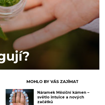
gují?
MOHLO BY VÁS ZAJÍMAT
Náramek Měsíční kámen –
světlo intuice a nových
začátků