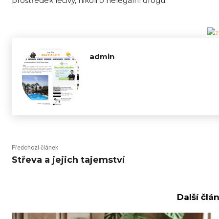
prostředek léčivý, nikoli o nelegální drogu.
admin
Předchozí článek
Střeva a jejich tajemství
Další člá