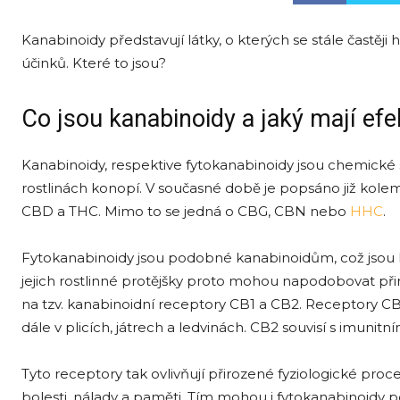
Kanabinoidy představují látky, o kterých se stále častěji 
účinků. Které to jsou?
Co jsou kanabinoidy a jaký mají efe
Kanabinoidy, respektive fytokanabinoidy jsou chemické s
rostlinách konopí. V současné době je popsáno již kol
CBD a THC. Mimo to se jedná o CBG, CBN nebo
HHC
.
Fytokanabinoidy jsou podobné kanabinoidům, což jsou l
jejich rostlinné protějšky proto mohou napodobovat př
na tzv. kanabinoidní receptory CB1 a CB2. Receptory CB
dále v plicích, játrech a ledvinách. CB2 souvisí s imun
Tyto receptory tak ovlivňují přirozené fyziologické pro
bolesti, nálady a paměti. Tím mohou i fytokanabinoidy poz