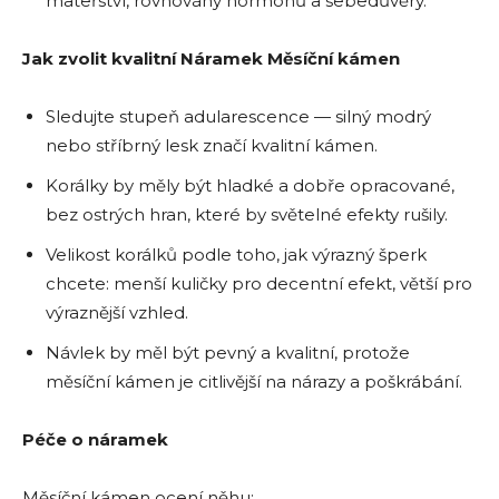
mateřství, rovnováhy hormonů a sebedůvěry.
Jak zvolit kvalitní Náramek Měsíční kámen
Sledujte stupeň adularescence — silný modrý
nebo stříbrný lesk značí kvalitní kámen.
Korálky by měly být hladké a dobře opracované,
bez ostrých hran, které by světelné efekty rušily.
Velikost korálků podle toho, jak výrazný šperk
chcete: menší kuličky pro decentní efekt, větší pro
výraznější vzhled.
Návlek by měl být pevný a kvalitní, protože
měsíční kámen je citlivější na nárazy a poškrábání.
Péče o náramek
Měsíční kámen ocení něhu: