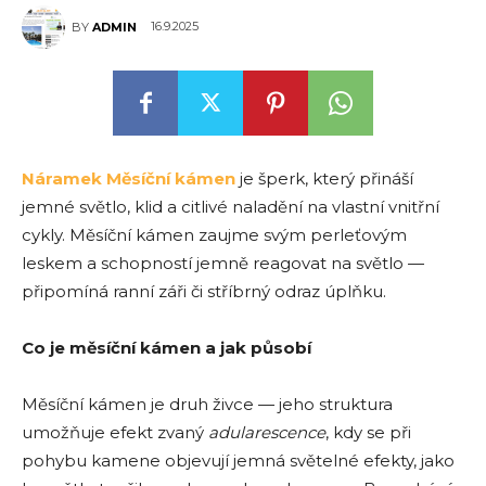
16.9.2025
BY
ADMIN
Náramek Měsíční kámen
je šperk, který přináší
jemné světlo, klid a citlivé naladění na vlastní vnitřní
cykly. Měsíční kámen zaujme svým perleťovým
leskem a schopností jemně reagovat na světlo —
připomíná ranní záři či stříbrný odraz úplňku.
Co je měsíční kámen a jak působí
Měsíční kámen je druh živce — jeho struktura
umožňuje efekt zvaný
adularescence
, kdy se při
pohybu kamene objevují jemná světelné efekty, jako