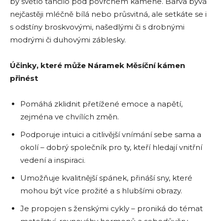
by světlo tančilo pod povrchem kamene. Barva bývá
nejčastěji mléčně bílá nebo průsvitná, ale setkáte se i
s odstíny broskvovými, našedlými či s drobnými
modrými či duhovými záblesky.
Účinky, které může Náramek Měsíční kámen
přinést
Pomáhá zklidnit přetížené emoce a napětí,
zejména ve chvílích změn.
Podporuje intuici a citlivější vnímání sebe sama a
okolí – dobrý společník pro ty, kteří hledají vnitřní
vedení a inspiraci.
Umožňuje kvalitnější spánek, přináší sny, které
mohou být více prožité a s hlubšími obrazy.
Je propojen s ženskými cykly – proniká do témat