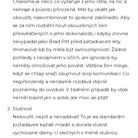
Charisma je něco co vyzařuje z jeho nitra, na nic si
nehraje a působí přirozeně. Měl by vědět jak
okouzlit, nakombinovat to správné zaklínadlo. Aby
se za ním rozběhl houf okouzlených žen
přesvědčených o jeho dokonalosti, i kdyby zrovna
nevypadal jako Brad Pitt před pětadvaceti lety.
Vnímavost lidí by měla být samozřejmostí. Žádné
pohledy s nezájmem v očích, ani ignorace by
neměly ohrožovat jeho pověst. Většina žen miluje,
když se chlap snaží zaujmout svojí komunikací. Co
nejpřirozeněji a nenásilně rozdává vtipné
poznámky do ovzduší. V žádném případě by však
neměl básnit jen o sobě, ale moc se ptát!
Slušnost
Nekouřit, nepít a nenadávat! To je asi standardní
požadavek každé mladé a docela slušně
vychované dámy. U slečných s méně slušnou