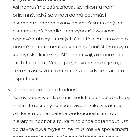
Asi nemusíme zdůrazňovat, že nikomu není
příjemné, když se v noci domů dotrmácí
alkoholem zdemolovaný chlap. Zasmrazený od
nikotinu a ještě vedle toho vypouští zvukovo-
plynové bubliny z určitých částí těla. Ani umyvadlo
poseté hlenem není zrovna nejvábnější. Drobky na
kuchyňské lince se ještě omlouvají, ale pouze do
určitého počtu. Věděli jste, že vůně muže je to, po
čem šílí asi každá třetí žena? A někdy se stačí jen
osprchovat.
Dominantnost a rozhodnost
Každý správný chlap musí vědět, co chce! Určitě by
měl mít ujasněny základní životní cíle týkající se
blízké a možná i daleké budoucnosti, určitou
hierarchii hodnot a to, kam to chce dotáhnout. Už
od dávna bývá zvykem, že muž má ve společnosti