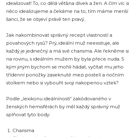
idealizovat! To, co dělá většina dívek a žen. A čím víc si
něco idealizujeme a čekáme na to, tím máme menší
šanci, že se objeví právě ten pravý.
Jak nakombinovat správný recept vlastností a
povahových rysů? Prý, ideální muž neexistuje, ale
každý je jedinečný a má své charisma. Ale řekněme si
na rovinu, s ideálním mužem by byla přece nuda. S
kým jiným bychom se mohli hádat, vyčítat mu jeho
třídenní ponožky zaseknuté mezi postelí a nočním
stolkem nebo si vybouřit svoji nakopenou vztek?
Podle „lexikonu ideálnínosti“ zakódovaného v
ženských hemisférách by měl každý správný muž
splňovat tyto body:
Charisma