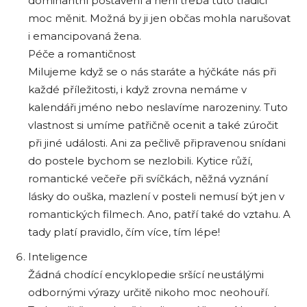
dominantní postavení a není třeba tuto tradici
moc měnit. Možná by ji jen občas mohla narušovat
i emancipovaná žena.
Péče a romantičnost
Milujeme když se o nás staráte a hýčkáte nás při
každé příležitosti, i když zrovna nemáme v
kalendáři jméno nebo neslavíme narozeniny. Tuto
vlastnost si umíme patřičně ocenit a také zúročit
při jiné události. Ani za pečlivě připravenou snídani
do postele bychom se nezlobili. Kytice růží,
romantické večeře při svíčkách, něžná vyznání
lásky do ouška, mazlení v posteli nemusí být jen v
romantických filmech. Ano, patří také do vztahu. A
tady platí pravidlo, čím více, tím lépe!
Inteligence
Žádná chodící encyklopedie sršící neustálými
odbornými výrazy určitě nikoho moc neohouří.