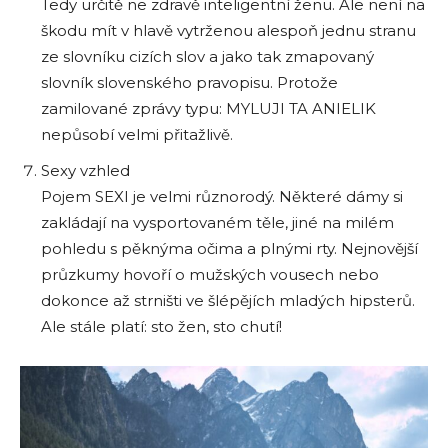
Tedy určitě ne zdravě inteligentní ženu. Ale není na
škodu mít v hlavě vytrženou alespoň jednu stranu
ze slovníku cizích slov a jako tak zmapovaný
slovník slovenského pravopisu. Protože
zamilované zprávy typu: MYLUJI TA ANIELIK
nepůsobí velmi přitažlivě.
Sexy vzhled
Pojem SEXI je velmi různorodý. Některé dámy si
zakládají na vysportovaném těle, jiné na milém
pohledu s pěknýma očima a plnými rty. Nejnovější
průzkumy hovoří o mužských vousech nebo
dokonce až strništi ve šlépějích mladých hipsterů.
Ale stále platí: sto žen, sto chutí!