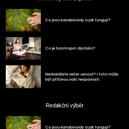
Co jsou kanabinoidy a jak fungují?
Co je holotropní dýchání?
Nedokážete večer usnout? I toto může
být příčinou vaší nespavosti
Redakční výběr
Co jsou kanabinoidy a jak fungují?