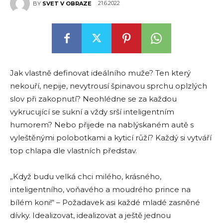
21.6.2022
BY
SVET V OBRAZE
Jak vlastně definovat ideálního muže? Ten který
nekouří, nepije, nevytrousí špinavou sprchu oplzlých
slov při zakopnutí? Neohlédne se za každou
vykrucující se sukní a vždy srší inteligentním
humorem? Nebo přijede na nablýskaném autě s
vyleštěnými polobotkami a kyticí růží? Každý si vytváří
top chlapa dle vlastních představ.
„Když budu velká chci milého, krásného, ​​
inteligentního, voňavého a moudrého prince na
bílém koni!“ – Požadavek asi každé mladé zasněné
dívky. Idealizovat, idealizovat a ještě jednou