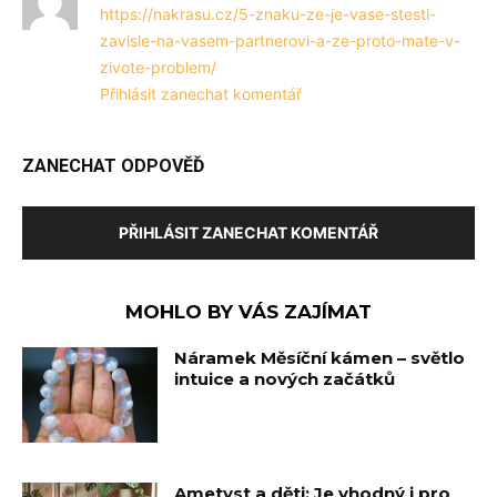
https://nakrasu.cz/5-znaku-ze-je-vase-stesti-
zavisle-na-vasem-partnerovi-a-ze-proto-mate-v-
zivote-problem/
Přihlásit zanechat komentář
ZANECHAT ODPOVĚĎ
PŘIHLÁSIT ZANECHAT KOMENTÁŘ
MOHLO BY VÁS ZAJÍMAT
Náramek Měsíční kámen – světlo
intuice a nových začátků
Ametyst a děti: Je vhodný i pro