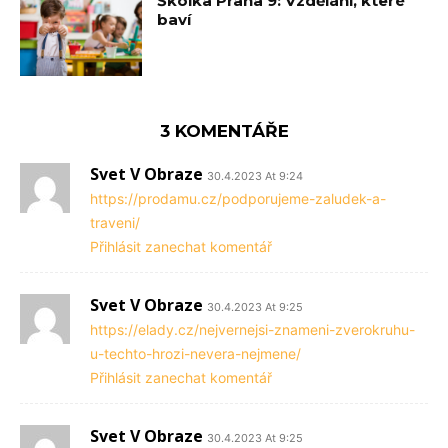
Školka Praha 9: Vzdělání, které
baví
3 KOMENTÁŘE
Svet V Obraze
30.4.2023 At 9:24
https://prodamu.cz/podporujeme-zaludek-a-
traveni/
Přihlásit zanechat komentář
Svet V Obraze
30.4.2023 At 9:25
https://elady.cz/nejvernejsi-znameni-zverokruhu-
u-techto-hrozi-nevera-nejmene/
Přihlásit zanechat komentář
Svet V Obraze
30.4.2023 At 9:25