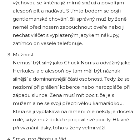
výchovou se kritéria již mírně snižují a povolí jim
alespoň pít a nadávat. S tímto bodem se pojí i
gentlemanské chování, čili správný muž by ženě
neměl před nosem zabouchnout dveře nebo ji
nechat vláčet s vyplazeným jazykem nákupy,
zatímco on vesele telefonuje.
Mužnost
Nemusí být silný jako Chuck Norris a odvážný jako
Herkules, ale alespoň by tam měl být náznak
silnější a dominantnější části osobnosti. Tedy, že se
nezlomí při prášení koberce nebo nerozpláče při
západu slunce. Žena musí mít pocit, že je s
mužem a ne se svojí přecitlivělou kamarádkou,
která se jí vyplakává na rameni. Ale někdy je docela
milé, když muž dokáže projevit své pocity. Hlavně
při vyznání lásky, toho si ženy velmi váží.
Smysl pro čistotu a řád