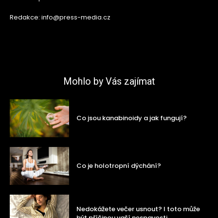
Redakce: info@press-media.cz
Mohlo by Vás zajímat
Co jsou kanabinoidy a jak fungují?
Co je holotropní dýchání?
Nedokážete večer usnout? I toto může
být příčinou vaší nespavosti